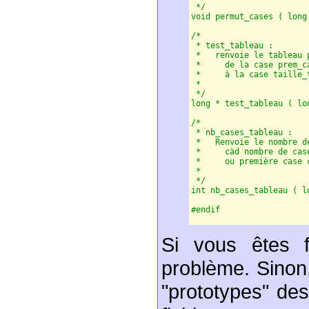
 */

void permut_cases ( long
/*

 * test_tableau :

 *   renvoie le tableau 
 *     de la case prem_ca
 *     à la case taille_t
 *

 */

long * test_tableau ( lo
/*

 * nb_cases_tableau :

 *   Renvoie le nombre d
 *     càd nombre de case
 *     ou première case 
 *

 */

int nb_cases_tableau ( l
Si vous êtes f
problème. Sinon,
"prototypes" des