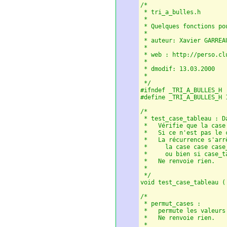
/*

 * tri_a_bulles.h

 *

 * Quelques fonctions po
 *

 * auteur: Xavier GARREA
 *

 * web : http://perso.cl
 *

 * dmodif: 13.03.2000

 *

 */

#ifndef _TRI_A_BULLES_H

#define _TRI_A_BULLES_H 1
/*

 * test_case_tableau : D
 *   Vérifie que la case
 *   Si ce n'est pas le 
 *   La récurrence s'arrê
 *     la case case case
 *     ou bien si case_t
 *   Ne renvoie rien.

 *

 */

void test_case_tableau (
/*

 * permut_cases :

 *   permute les valeurs
 *   Ne renvoie rien.

 *
