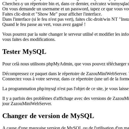
Cherchez-y un répertoire bin et, dans ce dernier, exécutez winmysqla
On vous demande un username et un password, tapez ce que vous voulez 
Faites clic-droit et "Show Me" pour afficher l'interface.
Dans l'interface (si le feu n'est pas vert), faites clic-droit/win NT "Ins
Quand le feu passe au vert, vous avez gagné !
Vous pourrez par la suite changer le serveur utilisé et modifier les inf
vous faites des modifications.
Tester MySQL
Pour celà nous utilisons phpMyAdmin, que vous pouvez télécharger 
Décompressez ce paquet dans le répertoire de ZazouMiniWebServer.
Connectez vous à votre serveur, dans ce répertoire (une url de la forme
La programmation php/mysql n'est pas l'objet de ce site, je vous laisse 
Il y a parfois des problèmes d'affichage avec des versions de ZazouMin
jour ZazouMiniWebServer.
Changer de version de MySQL
A cause d'une mauvaise version de MySQL ou de l'utilisation d'un ma