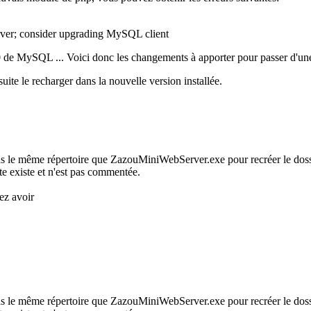
erver; consider upgrading MySQL client
0 de MySQL ... Voici donc les changements à apporter pour passer d'une 
ite le recharger dans la nouvelle version installée.
ns le même répertoire que ZazouMiniWebServer.exe pour recréer le doss
te existe et n'est pas commentée.
ez avoir
ns le même répertoire que ZazouMiniWebServer.exe pour recréer le doss