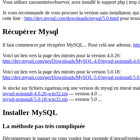
Vous utilisez zazouminiwebserver, avez installé le support php ( trop d
Je vous recommande de vous procurer la version sans installateur, qui 
cette liste :
http://dev.mysql.com/downloads/mysql/5.0.html
pour trouv
Récupérer Mysql
Il faut commencer par récupérer MySQL... Pour celà une adresse,
htt
Voici un lien vers la page des miroirs pour la version 4.0.26:
http://dev.mysql.com/get/Downloads/MySQL-4.0/mysql-noinstall-4.0
Voici un lien vers la page des miroirs pour la version 5.0.18:
http://dev.mysql.com/get/Downloads/MySQL-5.0/mysql-noinstall-5.0
Je stocke sur fichiers.xgarreau.org une version de mysql en miroir mai
mysql-noinstall-4.0.26-win32.zip
--- version 4.0 ...
mysql-noinstall-5.0.18-win32.zip
--- version 5.0 ...
Installer MySQL
La méthode pas très compliquée
Décompressez le paquet ou vous voulez (par exemple d:\mysql\version