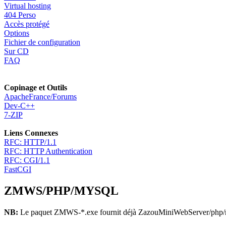
Virtual hosting
404 Perso
Accès protégé
Options
Fichier de configuration
Sur CD
FAQ
Copinage et Outils
ApacheFrance/Forums
Dev-C++
7-ZIP
Liens Connexes
RFC: HTTP/1.1
RFC: HTTP Authentication
RFC: CGI/1.1
FastCGI
ZMWS/PHP/MYSQL
NB:
Le paquet ZMWS-*.exe fournit déjà ZazouMiniWebServer/php/mys