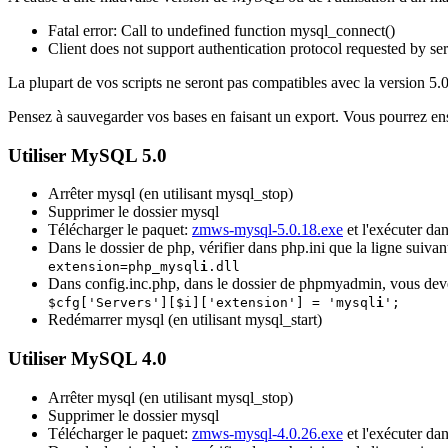
Fatal error: Call to undefined function mysql_connect()
Client does not support authentication protocol requested by s
La plupart de vos scripts ne seront pas compatibles avec la version 5.
Pensez à sauvegarder vos bases en faisant un export. Vous pourrez ensu
Utiliser MySQL 5.0
Arrêter mysql (en utilisant mysql_stop)
Supprimer le dossier mysql
Télécharger le paquet:
zmws-mysql-5.0.18.exe
et l'exécuter da
Dans le dossier de php, vérifier dans php.ini que la ligne suivan
extension=php_mysql
i
.dll
Dans config.inc.php, dans le dossier de phpmyadmin, vous dev
$cfg['Servers'][$i]['extension'] = 'mysql
i
';
Redémarrer mysql (en utilisant mysql_start)
Utiliser MySQL 4.0
Arrêter mysql (en utilisant mysql_stop)
Supprimer le dossier mysql
Télécharger le paquet:
zmws-mysql-4.0.26.exe
et l'exécuter da