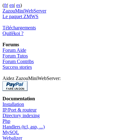
(
fr
|
en
|
es
)
ZazouMiniWebServer
Le paquet ZMWS
Téléchargements
Quifékoi ?
Forums
Forum Aide
Forum Tutos
Forum Contribs
Success stories
Aidez ZazouMiniWebServer:
Documentation
Installation
IP/Port & routeur
Directory indexing
Php
Handlers (tcl, asp, ...)
MySQL
Webalizer