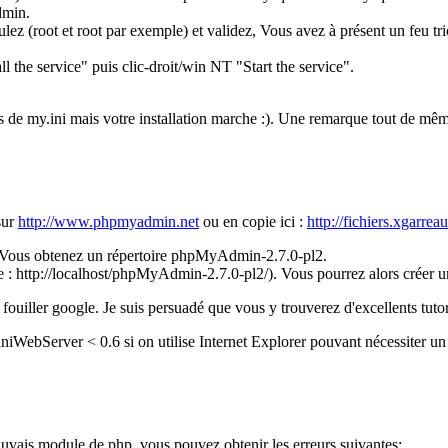
dmin.
(root et root par exemple) et validez, Vous avez à présent un feu tric
tall the service" puis clic-droit/win NT "Start the service".
os de my.ini mais votre installation marche :). Une remarque tout de même,
sur
http://www.phpmyadmin.net
ou en copie ici :
http://fichiers.xgarr
 Vous obtenez un répertoire phpMyAdmin-2.7.0-pl2.
 : http://localhost/phpMyAdmin-2.7.0-pl2/). Vous pourrez alors créer une 
fouiller google. Je suis persuadé que vous y trouverez d'excellents tutori
iWebServer < 0.6 si on utilise Internet Explorer pouvant nécessiter un 
uvais module de php, vous pouvez obtenir les erreurs suivantes: