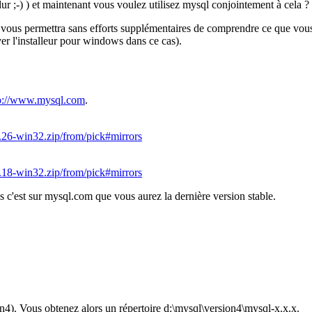
ur ;-) ) et maintenant vous voulez utilisez mysql conjointement à cela ? 
vous permettra sans efforts supplémentaires de comprendre ce que vous fa
er l'installeur pour windows dans ce cas).
p://www.mysql.com
.
.26-win32.zip/from/pick#mirrors
.18-win32.zip/from/pick#mirrors
s c'est sur mysql.com que vous aurez la dernière version stable.
4). Vous obtenez alors un répertoire d:\mysql\version4\mysql-x.x.x.