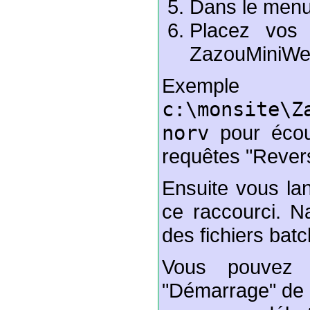
Dans le menu,
Placez vos 
ZazouMiniWeb
Exempl
c:\monsite\Z
norv
pour écou
requêtes "Rever
Ensuite vous lan
ce raccourci. Na
des fichiers batch
Vous pouvez 
"Démarrage" de 