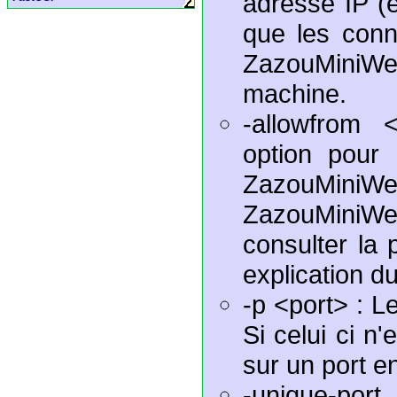
adresse IP (e
que les conn
ZazouMiniWeb
machine.
-allowfrom 
option pour 
ZazouMi
ZazouMiniW
consulter la
explication d
-p <port> : L
Si celui ci n
sur un port e
-unique-port 