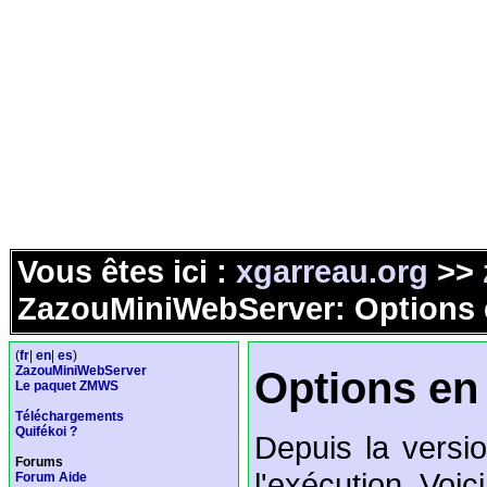
Vous êtes ici :
xgarreau.org
>>
ZazouMiniWebServer: Options
(
fr
|
en
|
es
)
ZazouMiniWebServer
Options en
Le paquet ZMWS
Téléchargements
Quifékoi ?
Depuis la versi
Forums
l'exécution. Voic
Forum Aide