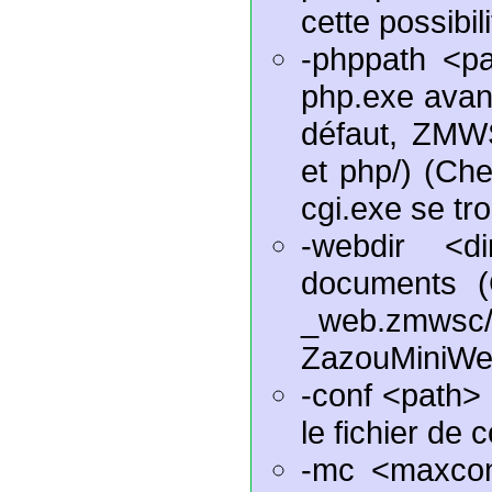
cette possibili
-phppath <pa
php.exe avant
défaut, ZMWS
et php/) (Che
cgi.exe se tr
-webdir <d
documents (C
_web.zmwsc/
ZazouMiniWe
-conf <path> 
le fichier de
-mc <maxcon