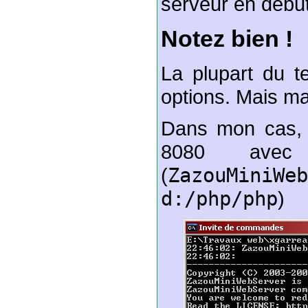
serveur en début
Notez bien !
La plupart du 
options. Mais mai
Dans mon cas, 
8080 avec
(
ZazouMiniWe
d:/php/php
)