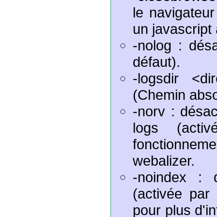
le navigateur
un javascript 
-nolog : désa
défaut).
-logsdir <d
(Chemin absolu
-norv : désa
logs (acti
fonctionnem
webalizer.
-noindex : d
(activée par
pour plus d'i