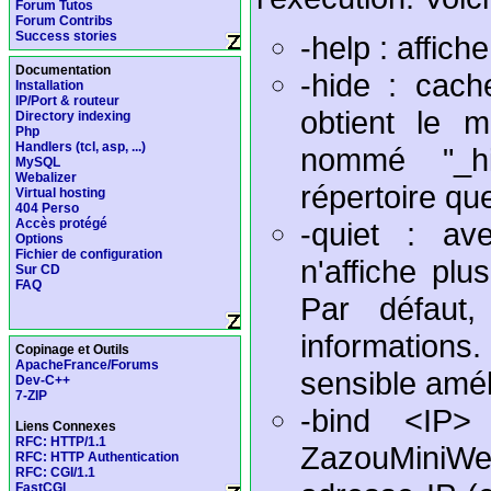
Forum Tutos
Forum Contribs
Success stories
-help : affiche
Documentation
-hide : cach
Installation
IP/Port & routeur
obtient le m
Directory indexing
Php
Handlers (tcl, asp, ...)
nommé "_h
MySQL
Webalizer
répertoire q
Virtual hosting
404 Perso
-quiet : av
Accès protégé
Options
Fichier de configuration
n'affiche plu
Sur CD
FAQ
Par défaut,
information
Copinage et Outils
ApacheFrance/Forums
sensible amél
Dev-C++
7-ZIP
-bind <IP>
Liens Connexes
RFC: HTTP/1.1
ZazouMiniWe
RFC: HTTP Authentication
RFC: CGI/1.1
FastCGI