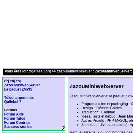
Vous êtes ici :
xgarreau.org
>>
zazouminiwebserver
: ZazouMiniWebServer: 
(
fr
|
en
|
es
)
ZazouMiniWebServer
ZazouMiniWebServer
Le paquet ZMWS
ZazouMiniWebServer et le paquet ZMWS 
Téléchargements
Quifékoi ?
Programmation et packaging : X
Design : Clément Ghides
Forums
Traduction : Cadman
Forum Aide
Idées, Tests et débug : Jean Ma
Forum Tutos
Autres Projets : PHP, MySQL, 
Forum Contribs
Sites (pour diverses raisons) :
Success stories
Merci aussi à ceux qui ont proposé d