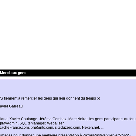
Merci aux gens
tiennent à remercier les gens qui leur donnent du temps :-)
avier Garreau
riaud, Xavier Coulange, Jérôme Combaz, Marc Noirot, les gens participants au forum
phpMyAdmin, SQLiteManager, Webalizer
 ApacheFrance.com, php5info.com, siteduzero.com, Nexen.net, ...
es images pour donner une meilleure présentation à ZazouMiniWebServer/ZMWS.