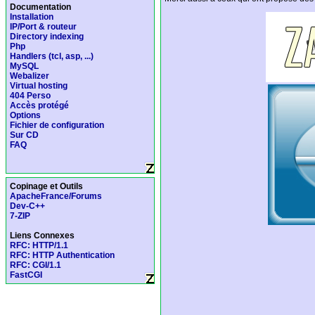
Documentation
Installation
IP/Port & routeur
Directory indexing
Php
Handlers (tcl, asp, ...)
MySQL
Webalizer
Virtual hosting
404 Perso
Accès protégé
Options
Fichier de configuration
Sur CD
FAQ
Copinage et Outils
ApacheFrance/Forums
Dev-C++
7-ZIP
Liens Connexes
RFC: HTTP/1.1
RFC: HTTP Authentication
RFC: CGI/1.1
FastCGI